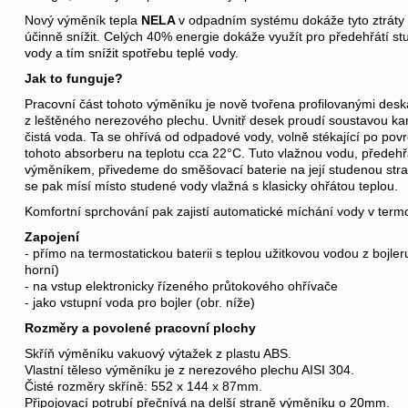
Nový výměník tepla
NELA
v odpadním systému dokáže tyto ztráty 
účinně snížit. Celých 40% energie dokáže využít pro předehřátí s
vody a tím snížit spotřebu teplé vody.
Jak to funguje?
Pracovní část tohoto výměníku je nově tvořena profilovanými des
z leštěného nerezového plechu. Uvnitř desek proudí soustavou ka
čistá voda. Ta se ohřívá od odpadové vody, volně stékající po pov
tohoto absorberu na teplotu cca 22°C. Tuto vlažnou vodu, předeh
výměníkem, přivedeme do směšovací baterie na její studenou str
se pak mísí místo studené vody vlažná s klasicky ohřátou teplou.
Komfortní sprchování pak zajistí automatické míchání vody v termos
Zapojení
- přímo na termostatickou baterii s teplou užitkovou vodou z bojler
horní)
- na vstup elektronicky řízeného průtokového ohřívače
- jako vstupní voda pro bojler (obr. níže)
Rozměry a povolené pracovní plochy
Skříň výměníku vakuový výtažek z plastu ABS.
Vlastní těleso výměníku je z nerezového plechu AISI 304.
Čisté rozměry skříně: 552 x 144 x 87mm.
Připojovací potrubí přečnívá na delší straně výměníku o 20mm.