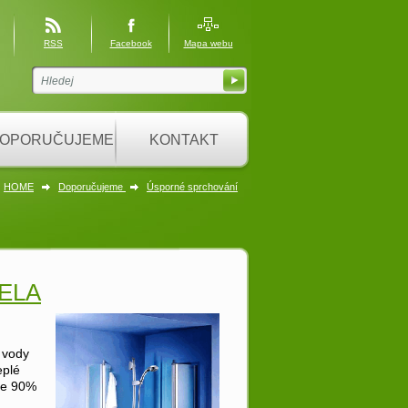
RSS
Facebook
Mapa webu
OPORUČUJEME
KONTAKT
HOME
Doporučujeme
Úsporné sprchování
NELA
 vody
eplé
me 90%