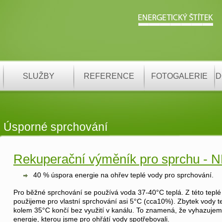
SLUŽBY
REFERENCE
FOTOGALERIE
D
Úsporné sprchování
Rekuperační výměník pro sprchu - 
40 % úspora energie na ohřev teplé vody pro sprchování.
Pro běžné sprchování se používá voda 37-40°C teplá. Z této teplé
použijeme pro vlastní sprchování asi 5°C (cca10%). Zbytek vody t
kolem 35°C končí bez využití v kanálu. To znamená, že vyhazuje
energie, kterou jsme pro ohřátí vody spotřebovali.