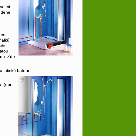
velmi
tudené
kami
nálků
rchu
řátou
anu. Zde
tatické baterii.
u (obr.